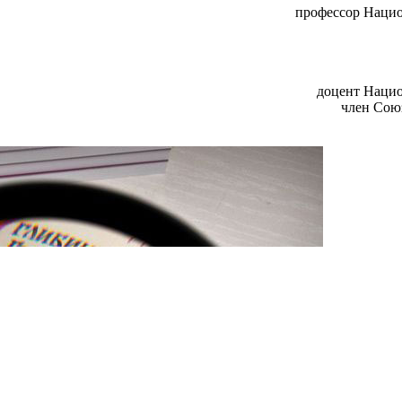
профессор Нацио
доцент Нацио
член Сою