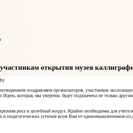
а
и участникам открытия музея каллиграф
by
влетворением поздравляем организаторов, участников экспозици
ю Идею, которая, мы уверены, будет подхвачена не только други
няя роса и целебный воздух. Крайне необходимы для учителей и
х и педагогических успехов всем Вам от единомышленников из 