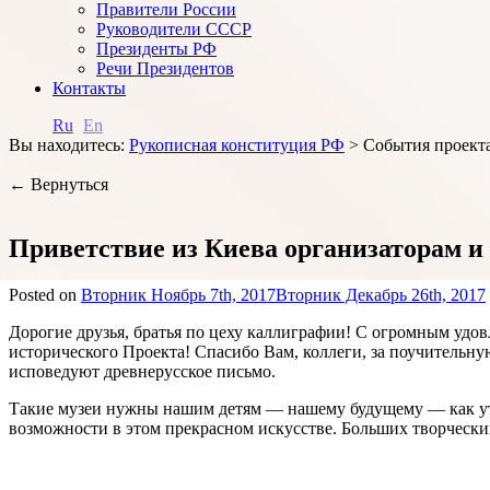
Правители России
Руководители СССР
Президенты РФ
Речи Президентов
Контакты
Ru
En
Вы находитесь:
Рукописная конституция РФ
>
События проект
← Вернуться
Приветствие из Киева организаторам 
Posted on
Вторник Ноябрь 7th, 2017
Вторник Декабрь 26th, 2017
Дорогие друзья, братья по цеху каллиграфии! С огромным удо
исторического Проекта! Спасибо Вам, коллеги, за поучительну
исповедуют древнерусское письмо.
Такие музеи нужны нашим детям — нашему будущему — как утрен
возможности в этом прекрасном искусстве. Больших творчески