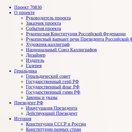
Проект 70836
Рукописная конституция РФ
О проекте
Руководитель проекта
Заказчик проекта
События проекта
Рукописная Конституция Российской Федерации
Рукописный вариант речи Президента Российской 
Художник-каллиграф
Национальный Союз Каллиграфов
Дизайнер
Издатель
Галерея
Геральдика
Геральдический совет
Государственный герб РФ
Государственный флаг РФ
Государственный гимн РФ
Законы и указы
Президент РФ
Инаугурация Президента
Действующий Президент
История
Конституции СССР и России
Конституции разных стран