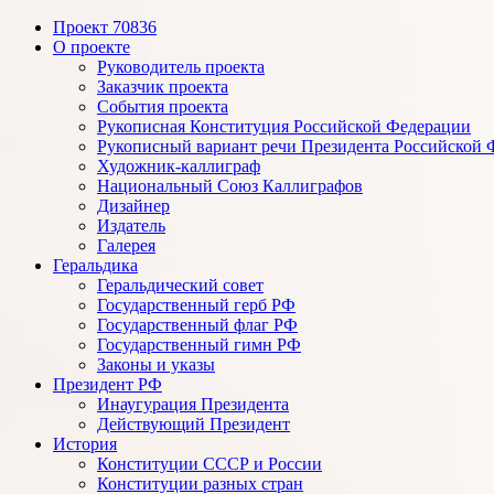
Проект 70836
Рукописная конституция РФ
О проекте
Руководитель проекта
Заказчик проекта
События проекта
Рукописная Конституция Российской Федерации
Рукописный вариант речи Президента Российской 
Художник-каллиграф
Национальный Союз Каллиграфов
Дизайнер
Издатель
Галерея
Геральдика
Геральдический совет
Государственный герб РФ
Государственный флаг РФ
Государственный гимн РФ
Законы и указы
Президент РФ
Инаугурация Президента
Действующий Президент
История
Конституции СССР и России
Конституции разных стран