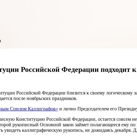
а
туции Российской Федерации подходит 
туции Российской Федерации близится к своему логическому з
дается после ноябрьских праздников.
ным Союзом Каллиграфов»
и лично Председателем его Президи
описную Конституцию Российской Федерации, остается совсем не
орой рукописный Основной закон займет полагающееся ему по п
ть увидеть каллиграфическую рукопись, не дожидаясь декабря. Дл