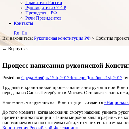
Правители России
Руководители СССР
Президенты РФ
Речи Президентов
Контакты
Ru
En
Вы находитесь:
Рукописная конституция РФ
>
События проект
← Вернуться
Процесс написания рукописной Консти
Posted on
Среда Ноябрь 15th, 2017
Четверг Декабрь 21st, 2017
by
Трудный и кропотливый процесс написания рукописной Консти
передана из Санкт-Петербурга в Москву. Оставшаяся часть ожи
Напомним, что рукописная Конституция создается
«Националь
До того момента, когда москвичи смогут наконец увидеть рук
презентация экспозиции «Тайны мировой каллиграфии», на кот
напоминаем всем посетителям сайта, что у них есть возможнос
Конституция Российской Федерации»
.