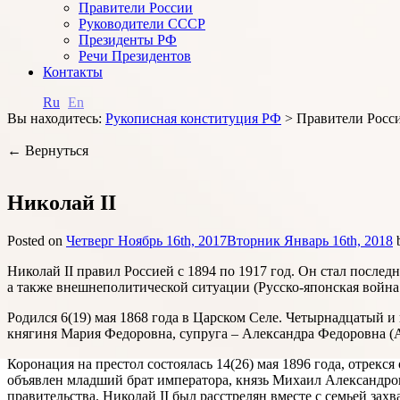
Правители России
Руководители СССР
Президенты РФ
Речи Президентов
Контакты
Ru
En
Вы находитесь:
Рукописная конституция РФ
>
Правители Росс
← Вернуться
Николай II
Posted on
Четверг Ноябрь 16th, 2017
Вторник Январь 16th, 2018
Николай II правил Россией с 1894 по 1917 год. Он стал после
а также внешнеполитической ситуации (Русско-японская война 
Родился 6(19) мая 1868 года в Царском Селе. Четырнадцатый и 
княгиня Мария Федоровна, супруга – Александра Федоровна (А
Коронация на престол состоялась 14(26) мая 1896 года, отрекся
объявлен младший брат императора, князь Михаил Александрови
правительства. Николай II был расстрелян вместе с семьей за