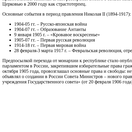
Церковью в 2000 году как страстотерпец.
Основные события в период правления Николая II (1894-1917):
1904-05 гг. – Русско-японская война
1904-07 гг. – Образование Антанты
9 января 1905 г. – «Кровавое воскресенье»
1905-07 гг. – Первая русская революция
1914-18 гг. – Первая мировая война
28 февраля-3 марта 1917 г. – Февральская революция, отре
Предпосылкой перехода от монархии к республике стало опубл
парламентом в России, закрепившим избирательные права гра
октября 1905 года, провозглашал основные права и свободы: не
объявлял о создании в России Совета Министров – нового прав
учреждения Государственного совета» (от 20 февраля 1906 год