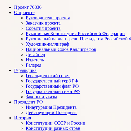
Проект 70836
Рукописная конституция РФ
О проекте
Руководитель проекта
Заказчик проекта
События проекта
Рукописная Конституция Российской Федерации
Рукописный вариант речи Президента Российской 
Художник-каллиграф
Национальный Союз Каллиграфов
Дизайнер
Издатель
Галерея
Геральдика
Геральдический совет
Государственный герб РФ
Государственный флаг РФ
Государственный гимн РФ
Законы и указы
Президент РФ
Инаугурация Президента
Действующий Президент
История
Конституции СССР и России
Конституции разных стран