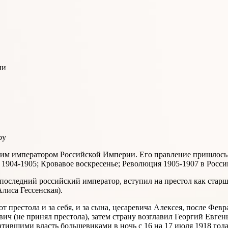
ии
by
дним императором Российской Империи. Его правление пришлось 
1904-1905; Кровавое воскресенье; Революция 1905-1907 в Росси
последний российский император, вступил на престол как старши
лиса Гессенская).
 от престола и за себя, и за сына, цесаревича Алексея, после Ф
ч (не принял престола), затем страну возглавил Георгий Евген
хватившими власть большевиками в ночь с 16 на 17 июля 1918 го