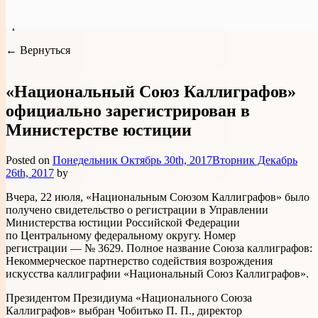
Вы находитесь:
Рукописная конституция РФ
>
События
Рукописная конституция РФ
проекта
← Вернуться
«Национальный Союз Каллиграфов»
официально зарегистрирован в
Министерстве юстиции
Posted on
Понедельник Октябрь 30th, 2017
Вторник Декабрь
26th, 2017
by
Вчера, 22 июля, «Национальным Союзом Каллиграфов» было
получено свидетельство о регистрации в Управлении
Министерства юстиции Российской Федерации
по Центральному федеральному округу. Номер
регистрации — № 3629. Полное название Союза каллиграфов:
Некоммерческое партнерство содействия возрождения
искусства каллиграфии «Национальный Союз Каллиграфов».
Президентом Президиума «Национального Союза
Каллиграфов» выбран Чобитько П. П., директор